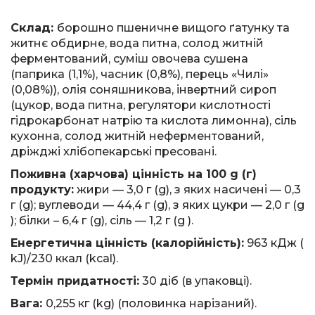
Склад:
борошно пшеничне вищого ґатунку та
житнє обдирне, вода питна, солод житній
ферментований, суміш овочева сушена
(паприка (1,1%), часник (0,8%), перець «Чилі»
(0,08%)), олія соняшникова, інвертний сироп
(цукор, вода питна, регулятори кислотності
гідрокарбонат натрію та кислота лимонна), сіль
кухонна, солод житній неферментований,
дріжджі хлібопекарські пресовані.
Поживна (харчова) цінність на 100 g (г)
продукту:
жири — 3,0 г (g), з яких насичені — 0,3
г (g); вуглеводи — 44,4 г (g), з яких цукри — 2,0 г (g
); білки – 6,4 г (g), сіль — 1,2 г (g ).
Енергетична цінність (калорійність):
963 кДж (
kJ)/230 ккал (kсal).
Термін придатності:
30 діб (в упаковці).
Вага:
0,255 кг (kg) (половинка нарізаний).