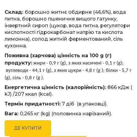
Склад:
борошно житнє обдирне (46,6%), вода
питна, борошно пшеничне вищого ґатунку,
інвертний сироп (цукор, вода питна, регулятори
кислотності гідрокарбонат натрію та кислота
лимонна), солод житній ферментований, сіль
кухонна.
Поживна (харчова) цінність на 100 g (г)
продукту:
жири - 0,9 г (g), з яких насичені - 0,1 г (g);
вуглеводи - 44,1 г (g), з яких цукри - 4,8 г (g ); білки - 5,7 г
(g), сіль - 0,8 г (g ).
Енергетична цінність (калорійність):
866 кДж (
kJ) /207 ккал (kсal).
Термін придатності:
7 діб (в упаковці).
Вага:
0,265 кг (kg) (половинка нарізаний).
ДЕ КУПИТИ