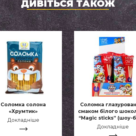
ДИВІТЬСЯ ТАКОЖ
Соломка солона
Соломка глазурован
«Хрумтик»
смаком білого шоко
“Magic sticks” (шоу-
Докладніше
Докладніше