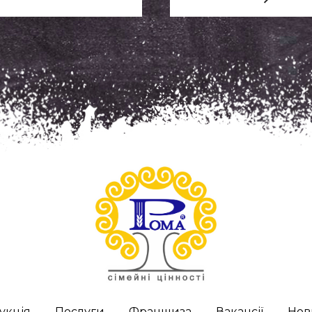
укція
Послуги
Франшиза
Вакансії
Нов