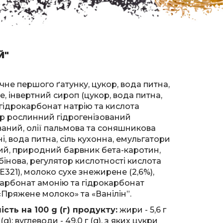
Й"
е першого ґатунку, цукор, вода питна,
 інвертний сироп (цукор, вода питна,
гідрокарбонат натрію та кислота
р рослинний гідрогенізований
ний, олії пальмова та соняшникова
, вода питна, сіль кухонна, емульгатори
вий, природний барвник бета-каротин,
інова, регулятор кислотності кислота
321), молоко сухе знежирене (2,6%),
карбонат амонію та гідрокарбонат
«Пряжене молоко» та «Ванілін”.
сть на 100 g (г) продукту:
жири - 5,6 г
г (g); вуглеводи - 49,0 г (g), з яких цукри