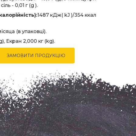
 сіль - 0,01 г (g ).
калорійність):
1487 кДж( kJ )/354 ккал
ісяца (в упаковці).
g), Екран 2,000 кг (kg).
ЗАМОВИТИ ПРОДУКЦІЮ