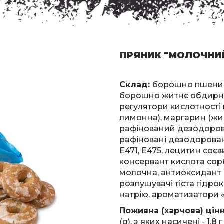
ПРЯНИК "МОЛОЧНИ
Склад:
борошно пшеничн
борошно житнє обдирне,
регулятори кислотності 
лимонна), маргарин (жи
рафінований дезодорова
рафіновані дезодоровані
Е471, Е475, лецитин соє
консервант кислота сорб
молочна, антиоксидант Е
розпушувачі тіста гідро
натрію, ароматизатори 
Поживна (харчова) цінні
(g), з яких насичені - 1,8 