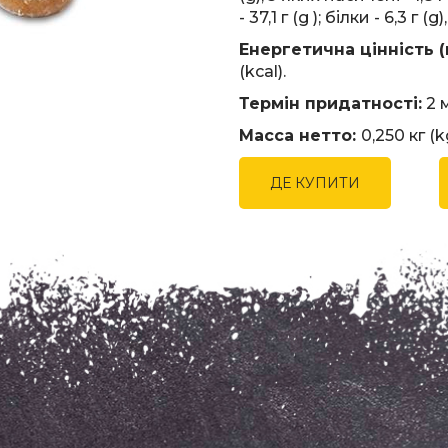
- 37,1 г (g ); білки - 6,3 г (g),
Енергетична цінність (
(kсal).
Термін придатності:
2 м
Масса нетто:
0,250 кг (k
ДЕ КУПИТИ