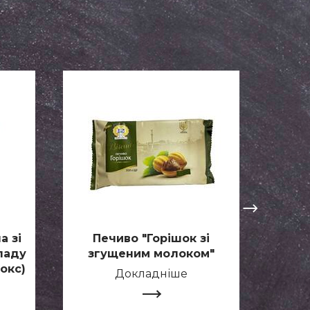
а зі
Печиво "Горішок зі
Проф
ладу
згущеним молоком"
бокс)
Докладніше