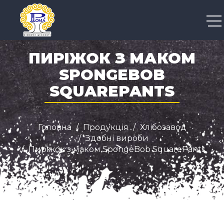
+38 050 300 04 96
ПИРІЖОК З МАКОМ
SPONGEBOB
SQUAREPANTS
Головна
Продукція
Хлібозавод
Здобні вироби
Пиріжок з маком SpongeBob SquarePants