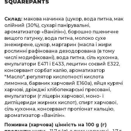
SQUAREPANTS
Склад:
макова начинка (цукор, вода питна, мак
олійний (30%), сухарі панірувальні,
ароматизатор «Ванілін»), борошно пшеничне
вищого гатунку, вода питна, молоко сухе
знежирене, цукор, маргарин (масла і жири
рослинні рафінована дезодорована (в тому
числі модифіковані), вода питна, сіль кухонна,
емульгатори Е471 і Е433, лецитин соєвий Е322,
консервант сорбат калію, ароматизатор
"Масло", регулятор кислотності кислота
лимонна, барвник харчовий Е160а), яйця курячі
харчові, дріжджі хлібопекарські пресовані,
емульгатори (г ліцерін харчової, моно- і
дигліцериди жирних кислот), спирт харчової,
сіль кухонна, консервант пропіонат кальцію,
ароматизатор «Ванілін».
Поживна (харчова) цінність на 100 g (г)