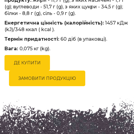
продукту:
жири - 11,7 г (g), з яких насичені - 1,7 г
(g); вуглеводи - 51,7 г (g), з яких цукри - 34,5 г (g);
білки - 8,8 г (g), сіль - 0,9 г (g).
Енергетична цінність (калорійність):
1457 кДж
(kJ)/348 ккал ( kсal ).
Термін придатності:
60 діб (в упаковці).
Вага:
0,075 кг (kg).
ДЕ КУПИТИ
ЗАМОВИТИ ПРОДУКЦІЮ