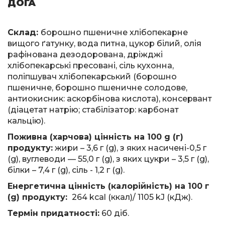
ДОГА
Склад:
борошно пшеничне хлібопекарне
вищого ґатунку, вода питна, цукор білий, олія
рафінована дезодорована, дріжджі
хлібопекарські пресовані, сіль кухонна,
поліпшувач хлібопекарський (борошно
пшеничне, борошно пшеничне солодове,
антиокисник: аскорбінова кислота), консервант
(діацетат натрію; стабілізатор: карбонат
кальцію).
Поживна (харчова) цінність на 100 g (г)
продукту:
жири – 3,6 г (g), з яких насичені-0,5 г
(g), вуглеводи — 55,0 г (g), з яких цукри – 3,5 г (g),
білки – 7,4 г (g), сіль - 1,2 г (g).
Енергетична цінність (калорійність) на 100 г
(g) продукту:
264 kcal (ккал)/ 1105 kJ (кДж).
Термін придатності:
60 діб.